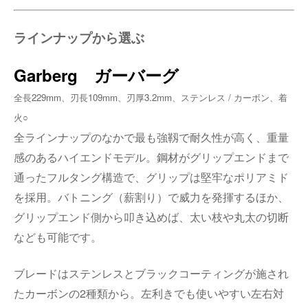
ラインナップから選ぶ
Garberg ガーバーグ
全長229mm、刃長109mm、刃厚3.2mm、ステンレス / カーボン、着
火○
全ラインナップのなかで最も強靱で耐久性が高く、重量
感のあるハイエンドモデル。鋼材がグリップエンドまで
通ったフルタング構造で、グリップは堅牢なポリアミド
を採用。バトニング（薪割り）で威力を発揮するほか、
グリップエンド側から叩き込めば、太い枝や丸太の切断
なども可能です。
ブレードはステンレスとブラックコーティングが施され
たカーボンの
2
種類から。左利きでも使いやすい左右対