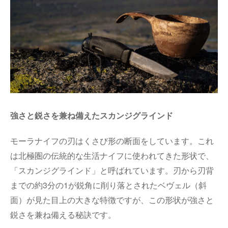
強さと鋭さを兼ね備えたスカンジグラインド
モーラナイフの刃はくさび形の断面をしています。これ
は北極圏の伝統的な生活ナイフに使われてきた形状で、
「
スカンジグラインド
」と呼ばれています。刃から刃背
までの約
3
分の
1
が鋭角に削り落とされたベヴェル（斜
面）が見た目上の大きな特徴ですが、この形状が強さと
鋭さを兼ね備える秘訣です。