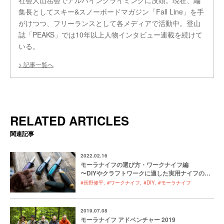
集長としてスキー&スノーボードマガジン「Fall Line」を手
がけつつ、フリーランスとして各メディアで活動中。登山
誌「PEAKS」では10年以上人物インタビュー連載を続けて
いる。
記事一覧へ
RELATED ARTICLES
関連記事
2022.02.16
モーラナイフの選び方・ワークナイフ編
〜DIYやクラフトワークに適した実用ナイフの選
び方〜
#長野修平
#ワークナイフ
#DIY
#モーラナイフ
2019.07.08
モーラナイフ アドベンチャー 2019