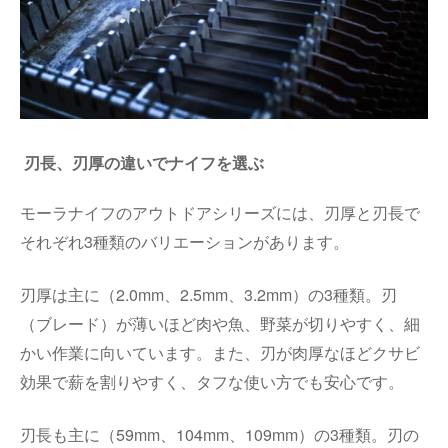
刃長、刃厚の違いでナイフを選ぶ
モーラナイフのアウトドアシリーズには、刃厚と刃長で
それぞれ
3
種類のバリエーションがあります。
刃厚は主に（
2.0mm
、
2.5mm
、
3.2mm
）の
3
種類。刃
（ブレード）が薄いほど肉や魚、野菜が切りやすく、細
かい作業に向いています。また、刃が肉厚なほどクサビ
効果で薪を割りやすく、タフな使い方でも安心です。
刃長も主に（
59mm
、
104mm
、
109mm
）の
3
種類。刃の