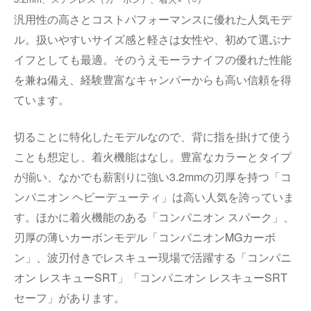
汎用性の高さとコストパフォーマンスに優れた人気モデ
ル。扱いやすいサイズ感と軽さは女性や、初めて選ぶナ
イフとしても最適。そのうえモーラナイフの優れた性能
を兼ね備え、経験豊富なキャンパーからも高い信頼を得
ています。
切ることに特化したモデルなので、背に指を掛けて使う
ことも想定し、着火機能はなし。豊富なカラーとタイプ
が揃い、なかでも薪割りに強い
3.2mm
の刃厚を持つ「コ
ンパニオン ヘビーデューティ」は高い人気を誇っていま
す。ほかに着火機能のある「コンパニオン スパーク」、
刃厚の薄いカーボンモデル「コンパニオン
MG
カーボ
ン」、波刃付きでレスキュー現場で活躍する「コンパニ
オン レスキュー
SRT
」「コンパニオン レスキュー
SRT
セーフ」があります。