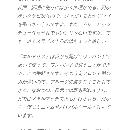
反面、調理に使うには少々無理がでる。刃が
厚いクサビ状なので、ジャガイモとかリンゴ
を割っちゃうんですよ。まあ、カレーとかシ
チューならそれでもいいじゃないですか。で
も、薄くスライスするのはちょっと厳しい。
「エルドリス」は首から提げてワンハンドで
抜いて使って、ワンハンドで戻すことができ
る。この手軽さです。そのうえフロント部の
刃が薄いので、フルーツの皮をむくこともで
きる。なおかつ、根元では薪も割れますし、
背ではメタルマッチで火も点けられる。だか
ら、僕はミニマムサバイバルツールと呼んで
います。