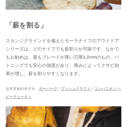
「薪を割る」
スカンジ
グラインド
を備えたモーラナイフのアウドドア
シリーズは、どのナイフでも薪割りが可能です。なかで
もお勧めは、最もブレードが厚い刃厚
3.2mm
のもの。バ
トニングでも安心の強度があり、厚みによってクサビ効
果が増し、薪を割りやすくなります。
おすすめのモデル：
ガーバーグ
／
ブッシュクラフト
／
コンパニオン ヘ
ビーデューティ