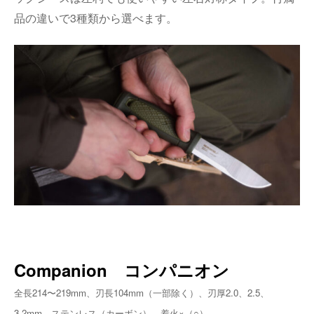
品の違いで
3
種類から選べます。
Companion コンパニオン
全長214〜219mm、刃長104mm（一部除く）、刃厚2.0、2.5、
3.2mm、ステンレス（カーボン）、着火×（○）