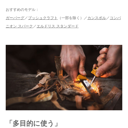
おすすめのモデル：
ガーバーグ
／
ブッシュクラフト
（一部を除く）／
カンスボル
／
コンパ
ニオン スパーク
／
エルドリス スタンダード
「多目的に使う」