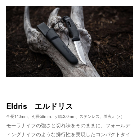
Eldris エルドリス
全長143mm、刃長59mm、刃厚2.0mm、ステンレス、着火○（×）
モーラナイフの強さと切れ味をそのままに、フォールデ
ィングナイフのような携行性を実現したコンパクトタイ