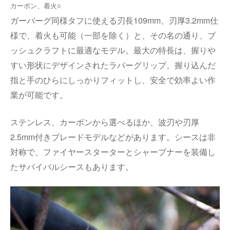
カーボン、着火○
ガーバーグ同様タフに使える刃長
109mm
、刃厚
3.2mm
仕
様で、着火も可能（一部を除く）と、その名の通り、ブ
ッシュクラフトに最適なモデル。最大の特長は、握りや
すい形状にデザインされたラバーグリップ。握り込んだ
指と手のひらにしっかりフィットし、安全で効率よい作
業が可能です。
ステンレス、カーボンから選べるほか、波刃や刃厚
2.5mm
付きブレードモデルなどがあります。シースは非
対称で、ファイヤースターターとシャープナーを装備し
たサバイバルシースもあります。