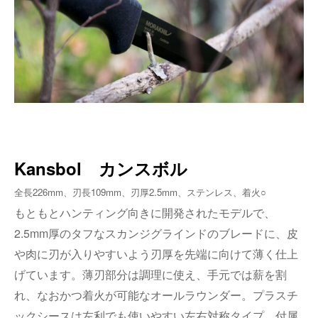
Kansbol カンスボル
全長226mm、刃長109mm、刃厚2.5mm、ステンレス、着火○
もともとハンティング向きに開発されたモデルで、
2.5mm
厚のタフなスカンジ
グラインド
のブレードに、皮
や肉に刃が入りやすいよう刃厚を先端に向けて薄く仕上
げています。薄刃部分は調理に使え、手元では薪を割
れ、なおかつ着火が可能なオールラウンダー。プラスチ
ックシースは左利でも使いやすい左右対称タイプ。付属