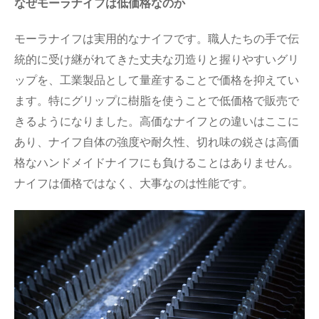
なぜモーラナイフは低価格なのか
モーラナイフは実用的なナイフです。職人たちの手で伝
統的に受け継がれてきた丈夫な刃造りと握りやすいグリ
ップを、工業製品として量産することで価格を抑えてい
ます。特にグリップに樹脂を使うことで低価格で販売で
きるようになりました。高価なナイフとの違いはここに
あり、ナイフ自体の強度や耐久性、切れ味の鋭さは高価
格なハンドメイドナイフにも負けることはありません。
ナイフは価格ではなく、大事なのは性能です。