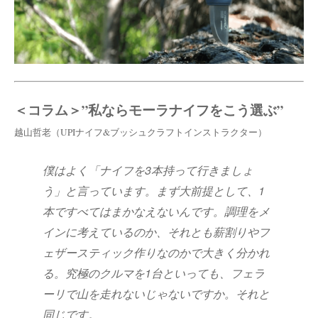
＜コラム＞”私ならモーラナイフをこう選ぶ”
越山哲老（UPIナイフ&ブッシュクラフトインストラクター）
僕はよく「ナイフを3本持って行きましょ
う」と言っています。まず大前提として、1
本ですべてはまかなえないんです。調理をメ
インに考えているのか、それとも薪割りやフ
ェザースティック作りなのかで大きく分かれ
る。究極のクルマを1台といっても、フェラ
ーリで山を走れないじゃないですか。それと
同じです。