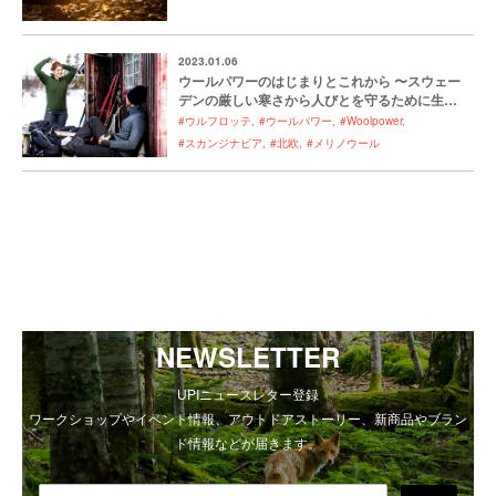
2023.01.06
ウールパワーのはじまりとこれから 〜スウェー
デンの厳しい寒さから人びとを守るために生ま
れたウルフロッテ 〜
#ウルフロッテ
#ウールパワー
#Woolpower
#スカンジナビア
#北欧
#メリノウール
NEWSLETTER
UPIニュースレター登録
ワークショップやイベント情報、アウトドアストーリー、新商品やブラン
ド情報などが届きます。