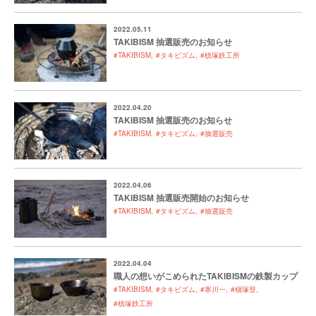
2022.05.11
TAKIBISM 抽選販売のお知らせ
#TAKIBISM
#タキビズム
#槙塚鉄工所
2022.04.20
TAKIBISM 抽選販売のお知らせ
#TAKIBISM
#タキビズム
#抽選販売
2022.04.06
TAKIBISM 抽選販売開始のお知らせ
#TAKIBISM
#タキビズム
#抽選販売
2022.04.04
職人の想いがこめられたTAKIBISMの鉄製カップ
#TAKIBISM
#タキビズム
#寒川一
#槇塚登
#槙塚鉄工所