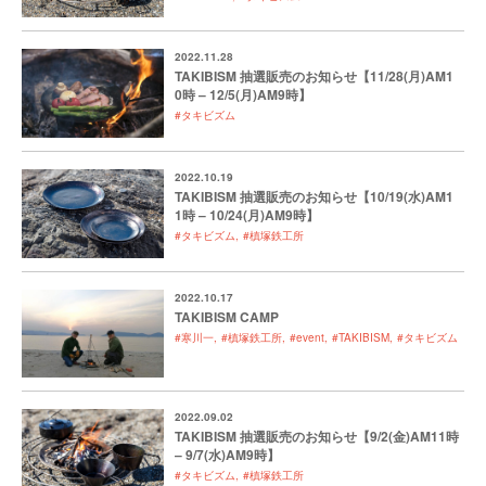
2022.11.28
TAKIBISM 抽選販売のお知らせ【11/28(月)AM1
0時 – 12/5(月)AM9時】
#タキビズム
2022.10.19
TAKIBISM 抽選販売のお知らせ【10/19(水)AM1
1時 – 10/24(月)AM9時】
#タキビズム
#槙塚鉄工所
2022.10.17
TAKIBISM CAMP
#寒川一
#槙塚鉄工所
#event
#TAKIBISM
#タキビズム
2022.09.02
TAKIBISM 抽選販売のお知らせ【9/2(金)AM11時
– 9/7(水)AM9時】
#タキビズム
#槙塚鉄工所