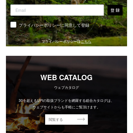
登 録
同意
プライバシーポリシーに同意して登録
プライバシーポリシーは
こちら
WEB CATALOG
ウェブカタログ
30を超えるUPIの取扱ブランドを網羅する総合カタログは、
ウェブサイトからも手軽にご覧頂けます。
閲覧する