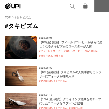
メ
ニ
ュ
TOP
#タキビズム
ー
#タキビズム
2025.08.01
【8/8(金) 発売】 フィールドコーヒーがさらに楽
しくなるタキビズムのロースターが入荷
#フィールドコーヒー
#煮出しコーヒー
#TAKIBISM
#タキビズム
#焚き火
2025.05.30
【6/6 (金)発売】タキビズムの人気手作りカトラ
リーにフォークが仲間入り
#TAKIBISM
#タキビズム
2025.01.17
【1/24 (金) 発売】クライミング道具をモチーフ
にしたユニークなスプーンが登場
#TAKIBISM
#タキビズム
#槙塚鉄工所