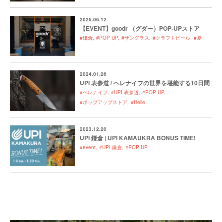
2025.06.12
【EVENT】goodr （グダー）POP-UPストア
#鎌倉
#POP UP
#サングラス
#クラフトビール
#夏
2024.01.26
UPI 表参道 / ヘレナイフの世界を堪能する10日間
#ヘレナイフ
#UPI 表参道
#POP UP
#ポップアップストア
#Helle
2023.12.20
UPI 鎌倉 | UPI KAMAUKRA BONUS TIME!
#event
#UPI 鎌倉
#POP UP