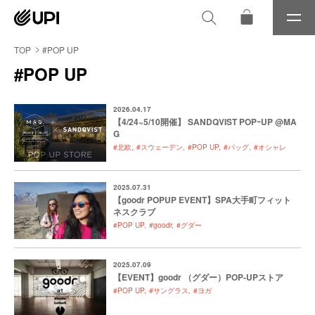
メ
ニ
ュ
TOP
#POP UP
ー
#POP UP
2026.04.17
【4/24~5/10開催】 SANDQVIST POPｰUP @MA
G
#北欧
#スウェーデン
#POP UP
#バッグ
#オシャレ
2025.07.31
【goodr POPUP EVENT】SPA大手町フィット
ネスクラブ
#POP UP
#goodr
#グダー
2025.07.09
【EVENT】goodr （グダー）POP-UPストア
#POP UP
#サングラス
#ヨガ