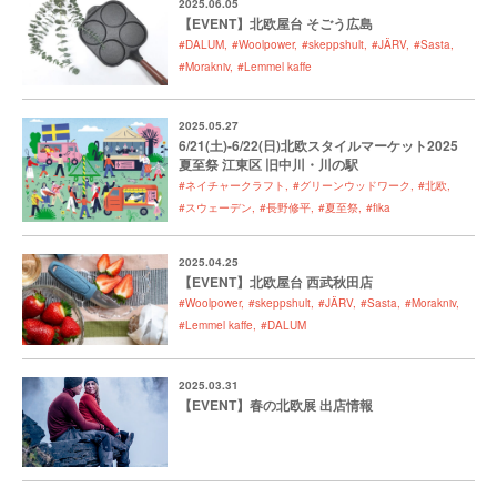
2025.06.05
【EVENT】北欧屋台 そごう広島
#DALUM
#Woolpower
#skeppshult
#JÄRV
#Sasta
#Morakniv
#Lemmel kaffe
2025.05.27
6/21(土)-6/22(日)北欧スタイルマーケット2025
夏至祭 江東区 旧中川・川の駅
#ネイチャークラフト
#グリーンウッドワーク
#北欧
#スウェーデン
#長野修平
#夏至祭
#fika
2025.04.25
【EVENT】北欧屋台 西武秋田店
#Woolpower
#skeppshult
#JÄRV
#Sasta
#Morakniv
#Lemmel kaffe
#DALUM
2025.03.31
【EVENT】春の北欧展 出店情報