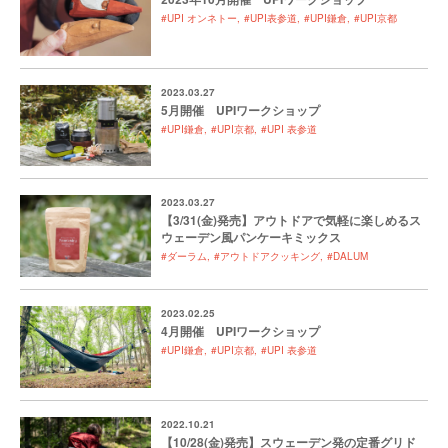
#UPI オンネトー
#UPI表参道
#UPI鎌倉
#UPI京都
2023.03.27
5月開催 UPIワークショップ
#UPI鎌倉
#UPI京都
#UPI 表参道
2023.03.27
【3/31(金)発売】アウトドアで気軽に楽しめるス
ウェーデン風パンケーキミックス
#ダーラム
#アウトドアクッキング
#DALUM
2023.02.25
4月開催 UPIワークショップ
#UPI鎌倉
#UPI京都
#UPI 表参道
2022.10.21
【10/28(金)発売】スウェーデン発の定番グリド