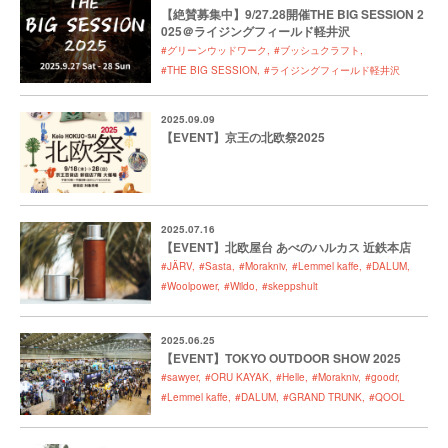
【絶賛募集中】9/27.28開催THE BIG SESSION 2
025＠ライジングフィールド軽井沢
#グリーンウッドワーク
#ブッシュクラフト
#THE BIG SESSION
#ライジングフィールド軽井沢
2025.09.09
【EVENT】京王の北欧祭2025
2025.07.16
【EVENT】北欧屋台 あべのハルカス 近鉄本店
#JÄRV
#Sasta
#Morakniv
#Lemmel kaffe
#DALUM
#Woolpower
#Wildo
#skeppshult
2025.06.25
【EVENT】TOKYO OUTDOOR SHOW 2025
#sawyer
#ORU KAYAK
#Helle
#Morakniv
#goodr
#Lemmel kaffe
#DALUM
#GRAND TRUNK
#QOOL