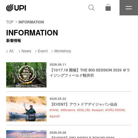
メ
ニ
ュ
TOP
INFORMATION
ー
INFORMATION
新着情報
All
News
Event
Workshop
2026.06.11
【10/17.18 開催】THE BIG SESSION 2026 ＠ラ
イジングフィールド軽井沢
2026.05.22
【EVENT】アウトドアデイジャパン仙台
#Helle
#Morakniv
#DALUM
#sawyer
#ORU KAYAK
#goodr
2026.05.08