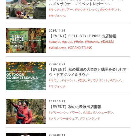
ルメ＆サウナ ～イベントレポート～
#サウナ
#ツアー
#サウナトレック
#サウナテント
#サヴォッタ
2025.11.14
【EVENT】FIELD STYLE 2025 出店情報
#sawyer
#goodr
#Helle
#Morakniv
#DALUM
#Woolpower
#GRAND TRUNK
2025.10.21
【EVENT】秋の横瀬の大自然と味覚を楽しむア
ウトドアグルメ＆サウナ
#サウナ
#イベント
#焚火
#サウナテント
#グルメ
#サヴォッタ
2025.10.21
【EVENT】秋の北欧展出店情報
#グリーンウッドワーク
#北欧
#スウェーデン
#メリノウールウェア
#フィンランド
2025.09.11