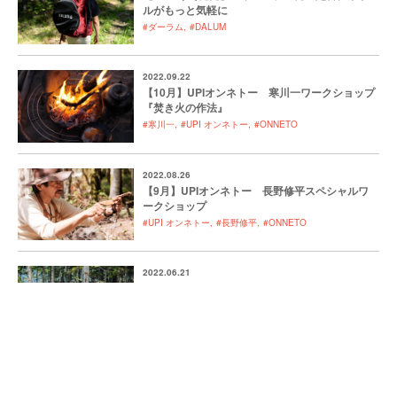
ルがもっと気軽に
#ダーラム
#DALUM
2022.09.22
【10月】UPIオンネトー 寒川一ワークショップ
『焚き火の作法』
#寒川一
#UPI オンネトー
#ONNETO
2022.08.26
【9月】UPIオンネトー 長野修平スペシャルワ
ークショップ
#UPI オンネトー
#長野修平
#ONNETO
2022.06.21
SAUNA TREK in オンネトー -サウナで祝うオ
ンネトーの夏-
#ONNETO
#サウナ
#UPI オンネトー
2021.12.24
自然と調和する「DALUM (ダーラム)」のキッチ