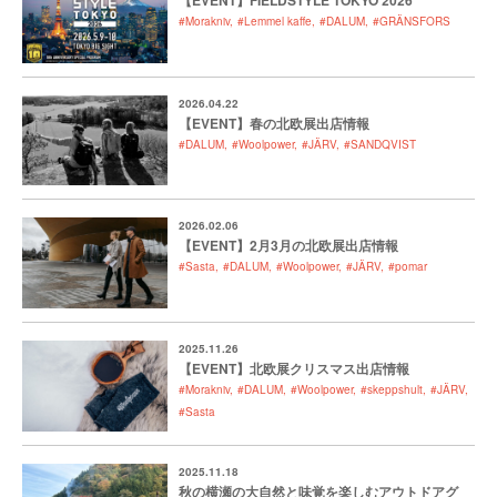
【EVENT】FIELDSTYLE TOKYO 2026
#Morakniv
#Lemmel kaffe
#DALUM
#GRÄNSFORS
2026.04.22
【EVENT】春の北欧展出店情報
#DALUM
#Woolpower
#JÄRV
#SANDQVIST
2026.02.06
【EVENT】2月3月の北欧展出店情報
#Sasta
#DALUM
#Woolpower
#JÄRV
#pomar
2025.11.26
【EVENT】北欧展クリスマス出店情報
#Morakniv
#DALUM
#Woolpower
#skeppshult
#JÄRV
#Sasta
2025.11.18
秋の横瀬の大自然と味覚を楽しむアウトドアグ