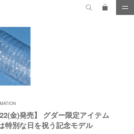
メ
ニ
ュ
ー
MATION
/22(金)発売】 グダー限定アイテム
種は特別な日を祝う記念モデル