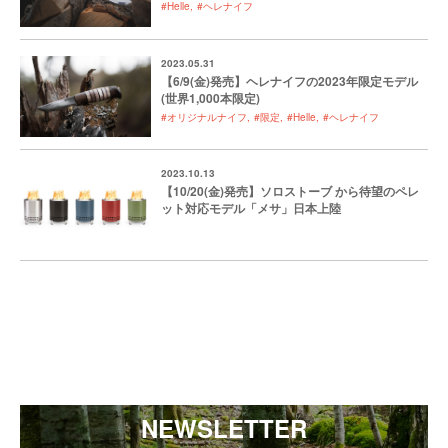
#Helle
#ヘレナイフ
2023.05.31
【6/9(金)発売】ヘレナイフの2023年限定モデル
(世界1,000本限定)
#オリジナルナイフ
#限定
#Helle
#ヘレナイフ
2023.10.13
【10/20(金)発売】ソロストーブ から待望のペレ
ット対応モデル「メサ」日本上陸
NEWSLETTER