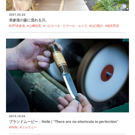
2021.03.22
表参道の森に流れる川。
#UPI表参道
#山﨑智貴
#ハビエール・ビヤール・ルイズ
#山口陽介
#相良育弥
2014.10.04
ブランドムービー：Helle | “There are no shortcuts to perfection”
#Helle
#ノルウェー