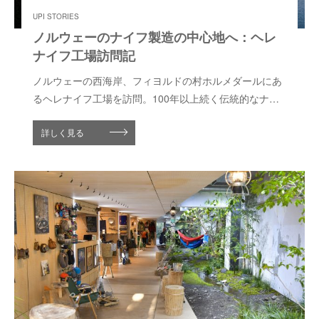
UPI STORIES
ノルウェーのナイフ製造の中心地へ：ヘレ
ナイフ工場訪問記
ノルウェーの西海岸、フィヨルドの村ホルメダールにあ
るヘレナイフ工場を訪問。100年以上続く伝統的なナイ
フ製造の工程、職人の技、そして工場に宿る歴史を現地
詳しく見る
からレポートします。