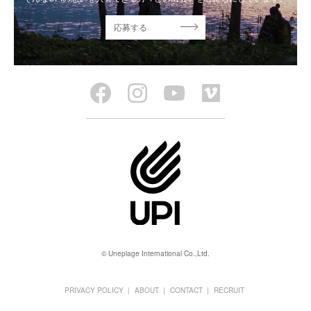
応募する
© Uneplage International Co.,Ltd.
PRIVACY POLICY
ABOUT
CONTACT
RECRUIT