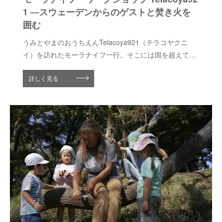
1 ―スウェーデンからのゲストと焚き火を
囲む
うみとやまのおうちえんTelacoya921（テラコヤクニ
イ）を訪れたモーラナイフ一行。そこには国を超えて子
供たちに伝わり、育まれたものがありました。
詳しく見る