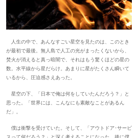
人生の中で、あんなすごい星空を見たのは、このとき
が最初で最後。無人島で人工の光がまったくないから、
焚火が消えると真っ暗闇で、それはもう驚くほどの星の
数。水平線から星だらけ。あまりに星がたくさん瞬いて
いるから、圧迫感さえあった。
星空の下、「日本で俺は何をしていたんだろう？」と
思った。「世界には、こんなにも素敵なことがあるん
だ」。
僕は衝撃を受けていた。そして、「アウトドア･サービ
スって何だろう？」と深く考えることになった。後に僕