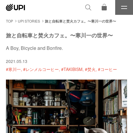
メ
ニ
ュ
TOP
UPI STORIES
旅と自転車と焚火カフェ。〜寒川一の世界〜
ー
旅と自転車と焚火カフェ。〜寒川一の世界〜
A Boy, Bicycle and Bonfire.
2021.05.13
#寒川一
#レンメルコーヒー
#TAKIBISM
#焚火
#コーヒー