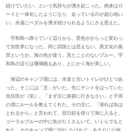
続けていたい、という気持ちが湧き起こった。肉体はロ
ードと一体化したようになり、走っているのが超心地い
い。永遠にペダルを漕ぎ続けられるようにさえ思えた。
宇和島へ降りていく辺りから、景色ががらっと変わっ
て別世界になった。同じ四国とは思えない。異文化の風
景というか。海の色が違う。見たことのないブルー。宇
和島の辺りは珊瑚礁もあり、とにかく海が美しい。
海辺のキャンプ場には、水道と古いトイレがひとつあ
った。そこには「主」がいた。先にテントをはっていた
先住民が（笑）、「まず主に挨拶に行きなさい」と子供
の僕にルールを教えてくれた。その主に、「潜れば魚は
とれるから」と言われて、翌日銛を借りて海に入ると、
コーラルブルーの中に魚がたくさんいて、いくらでもと
れた。そのキャンプ場に3泊したけれど、あまりに心地