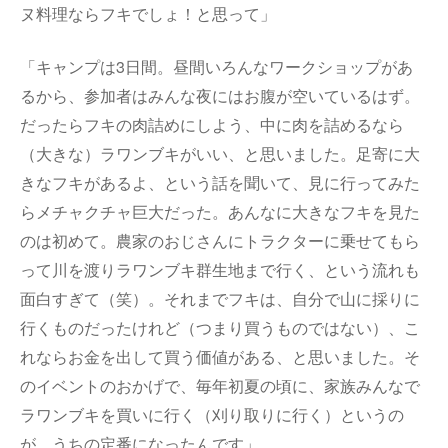
ヌ料理ならフキでしょ！と思って」
「キャンプは3日間。昼間いろんなワークショップがあ
るから、参加者はみんな夜にはお腹が空いているはず。
だったらフキの肉詰めにしよう、中に肉を詰めるなら
（大きな）ラワンブキがいい、と思いました。足寄に大
きなフキがあるよ、という話を聞いて、見に行ってみた
らメチャクチャ巨大だった。あんなに大きなフキを見た
のは初めて。農家のおじさんにトラクターに乗せてもら
って川を渡りラワンブキ群生地まで行く、という流れも
面白すぎて（笑）。それまでフキは、自分で山に採りに
行くものだったけれど（つまり買うものではない）、こ
れならお金を出して買う価値がある、と思いました。そ
のイベントのおかげで、毎年初夏の頃に、家族みんなで
ラワンブキを買いに行く（刈り取りに行く）というの
が、うちの定番になったんです」