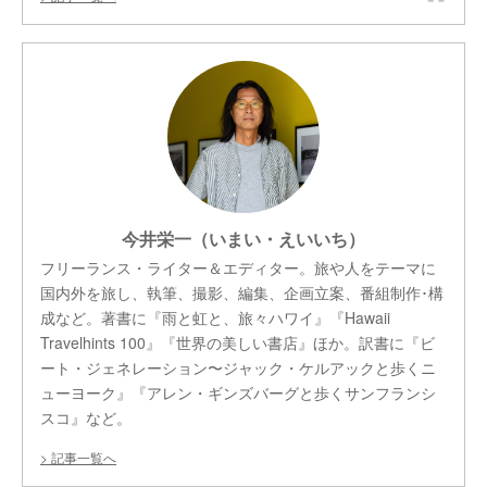
今井栄一（いまい・えいいち）
フリーランス・ライター＆エディター。旅や人をテーマに
国内外を旅し、執筆、撮影、編集、企画立案、番組制作･構
成など。著書に『雨と虹と、旅々ハワイ』『Hawaii
Travelhints 100』『世界の美しい書店』ほか。訳書に『ビ
ート・ジェネレーション〜ジャック・ケルアックと歩くニ
ューヨーク』『アレン・ギンズバーグと歩くサンフランシ
スコ』など。
記事一覧へ