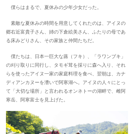
僕らはまるで、夏休みの少年少女だった。
素敵な夏休みの時間を用意してくれたのは、アイヌの
郷右近富貴子さん、姉の下倉絵美さん、ふたりの母であ
る床みどりさん、その家族と仲間たちだ。
僕たちは、日本一巨大な蕗（フキ）、「ラワンブキ」
の刈り取りに同行し、タモギ茸を採りに森へ入り、それ
らを使ったアイヌ一家の家庭料理を食べ、翌朝は、カナ
ディアンカヌーを漕いで阿寒湖へ。アイヌの人々にとっ
て「大切な場所」と言われるオンネトーの湖畔で、雌阿
寒岳、阿寒富士を見上げた。