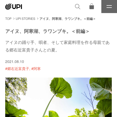
メ
ニ
ュ
TOP
UPI STORIES
アイヌ、阿寒湖、ラワンブキ。＜前編＞
ー
アイヌ、阿寒湖、ラワンブキ。＜前編＞
アイヌの踊り手、唄者、そして家庭料理を作る母親であ
る郷右近富貴子さんとの夏。
2021.08.10
#郷右近富貴子
#阿寒