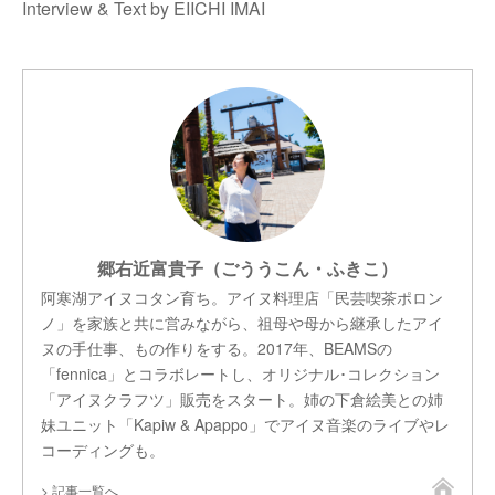
Interview & Text by EIICHI IMAI
郷右近富貴子（ごううこん・ふきこ）
阿寒湖アイヌコタン育ち。アイヌ料理店「民芸喫茶ポロン
ノ」を家族と共に営みながら、祖母や母から継承したアイ
ヌの手仕事、もの作りをする。2017年、BEAMSの
「fennica」とコラボレートし、オリジナル･コレクション
「アイヌクラフツ」販売をスタート。姉の下倉絵美との姉
妹ユニット「Kapiw & Apappo」でアイヌ音楽のライブやレ
コーディングも。
記事一覧へ