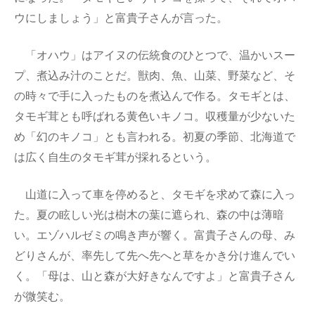
ウにしましょう」と富貴子さんが言った。
「オハウ」はアイヌの伝統食のひとつで、温かいスー
プ、煮込み汁のことだ。獣肉、魚、山菜、野菜など、そ
の時々で手に入ったものを煮込んで作る。タモギとは、
タモギ茸とも呼ばれる黄色いキノコ。収穫量が少ないた
め「幻のキノコ」とも言われる。初夏の季節、北海道で
は広く自生のタモギ茸が採れるという。
山道に入って車を停めると、タモギを求めて森に入っ
た。夏の眩しい光は樹木の葉に遮られ、森の中は薄暗
い。エゾハルゼミの鳴き声が響く。富貴子さんの母、み
どりさんが、率先して先へ先へと草をかき分け進んでい
く。「母は、山と森が大好きなんですよ」と富貴子さん
が微笑む。