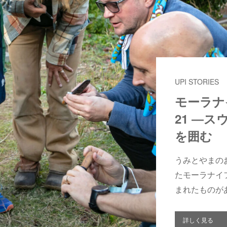
UPI STORIES
モーラナイ
21 ―
を囲む
うみとやまのお
たモーラナイ
まれたものが
詳しく見る