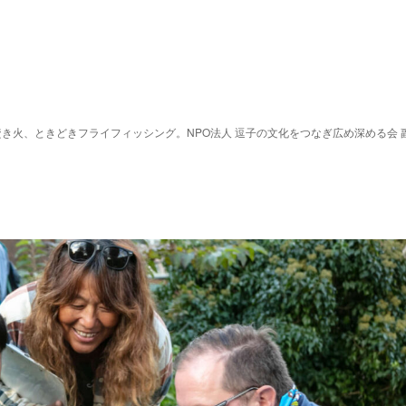
き火、ときどきフライフィッシング。NPO法人 逗子の文化をつなぎ広め深める会 