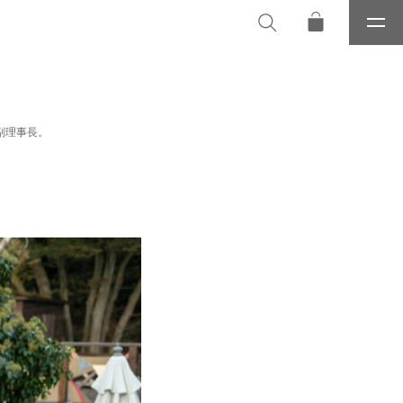
メ
ニ
ュ
ー
副理事長。