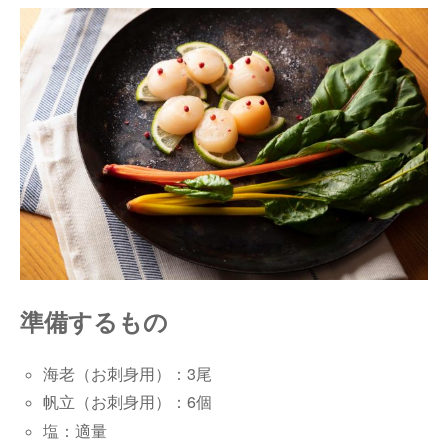
準備するもの
海老（お刺身用）：3尾
帆立（お刺身用）：6個
塩：適量