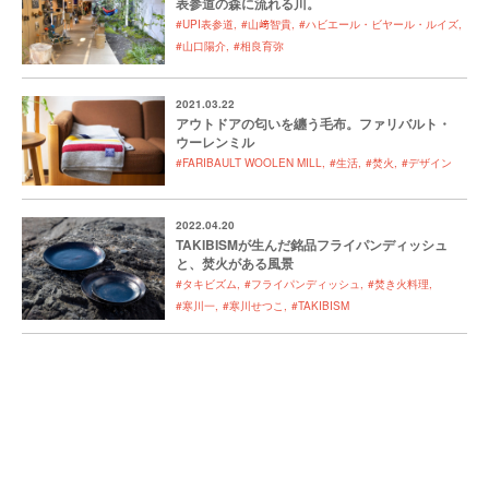
表参道の森に流れる川。
#UPI表参道
#山﨑智貴
#ハビエール・ビヤール・ルイズ
#山口陽介
#相良育弥
2021.03.22
アウトドアの匂いを纏う毛布。ファリバルト・
ウーレンミル
#FARIBAULT WOOLEN MILL
#生活
#焚火
#デザイン
2022.04.20
TAKIBISMが生んだ銘品フライパンディッシュ
と、焚火がある風景
#タキビズム
#フライパンディッシュ
#焚き火料理
#寒川一
#寒川せつこ
#TAKIBISM