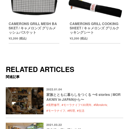
CAMERONS GRILL MESH BA
CAMERONS GRILL COOKING
SKET / キャメロンズ グリルメ
SHEET / キャメロンズ グリルク
ッシュバスケット
ッキングシート
¥2,200 (税込)
¥2,200 (税込)
RELATED ARTICLES
関連記事
2022.01.04
家族とともに暮らしをつくる 〜6 stories | MOR
AKNIV in JAPANから〜
#長野修平
#モーラナイフ130周年
#Morakniv
#モーラナイフ
#料理
#生活
2021.03.22