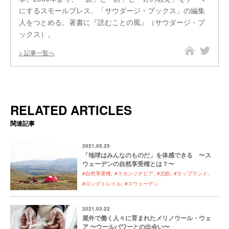
にするスモールプレス、「サウダージ・ブックス」の編集
人をつとめる。著書に『読むことの風』（サウダージ・ブ
ックス）。
記事一覧へ
RELATED ARTICLES
関連記事
2021.05.25
「地球はみんなのものだ」を体感できる 〜ス
ウェーデンの自然享受権とは？〜
#自然享受権
#スカンジナビア
#北欧
#ラップランド
#ロングトレイル
#スウェーデン
2021.03.22
屋外で働く人々に育まれたメリノウール・ウェ
ア 〜ウールパワーとの出会い〜