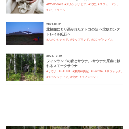
#Woolpower
#スカンジナビア
#北欧
#スウェーデン
#メリノウール
2021.03.31
北極圏にとり憑かれたオトコの話 〜北欧ロング
トレイル紀行〜
#スカンジナビア
#ラップランド
#ロングトレイル
2021.10.10
フィンランドの森とサウナ。-サウナの原点に触
れるスモークサウナ
#サウナ
#SAUNA
#東海林美紀
#Savotta
#サヴォッタ
#スカンジナビア
#北欧
#フィンランド