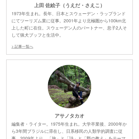
上田 佐絵子（うえだ・さえこ）
1973年生まれ。長年、日本とスウェーデン・ラップランド
にてツーリズム業に従事。2001年より北極圏から100km北
上した町に在住。スウェーデン人のパートナー、息子2人そ
して猟犬ブッフと生活中。
記事一覧へ
アサノタカオ
編集者・ライター。1975年生まれ。大学卒業後、2000年か
ら3年間ブラジルに滞在し、日系移民の人類学的調査に従
事。2009年より、「旅」と「詩」と「野の教え」をテーマ