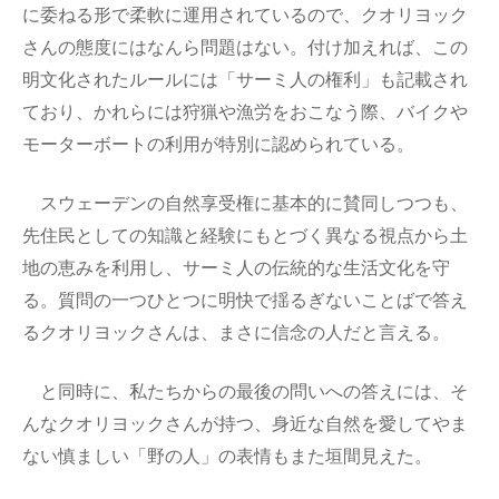
に委ねる形で柔軟に運用されているので、クオリヨック
さんの態度にはなんら問題はない。付け加えれば、この
明文化されたルールには「サーミ人の権利」も記載され
ており、かれらには狩猟や漁労をおこなう際、バイクや
モーターボートの利用が特別に認められている。
スウェーデンの自然享受権に基本的に賛同しつつも、
先住民としての知識と経験にもとづく異なる視点から土
地の恵みを利用し、サーミ人の伝統的な生活文化を守
る。質問の一つひとつに明快で揺るぎないことばで答え
るクオリヨックさんは、まさに信念の人だと言える。
と同時に、私たちからの最後の問いへの答えには、そ
んなクオリヨックさんが持つ、身近な自然を愛してやま
ない慎ましい「野の人」の表情もまた垣間見えた。