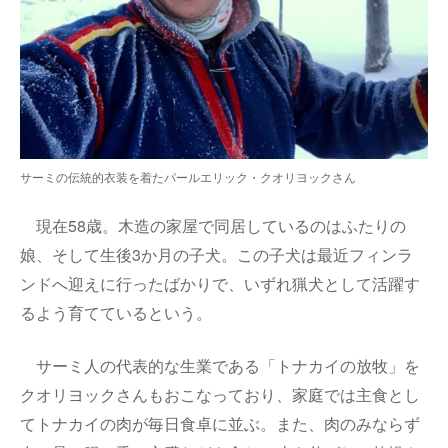
サーミの伝統的衣装を着たパールエリック・クオリヨックさん
現在
58
歳。木造の家屋で同居しているのはふたりの
娘、そして生後
3
か月の子犬。この子犬は最近フィンラ
ンドへ迎えに行ったばかりで、いずれ猟犬として活躍す
るよう育てているという。
サーミ人の代表的な生業である「トナカイの放牧」を
クオリヨックさんもおこなっており、家庭では主食とし
てトナカイの肉が毎日食卓に並ぶ。また、肉のみならず