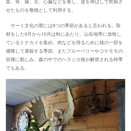
血、骨、腸、舌、心臓などを食し、皮を伸ばして乾燥さ
せたものを敷物として利用する。
サーミ文化の暦には
8
つの季節があると言われる。取
材をした
9
月から
10
月は秋にあたり、山岳地帯に放牧し
ているトナカイを集め、肉などを得るために雄の一部を
捕獲して屠殺する季節。またブルーベリーやコケモモの
収穫に勤しみ、森の中でのヘラジカ猟が解禁される時季
でもある。