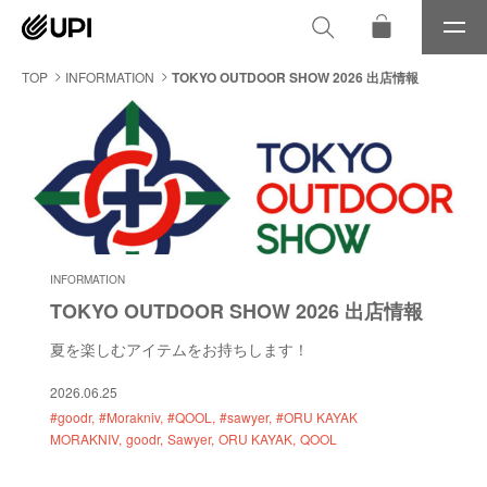
メ
ニ
ュ
TOP
INFORMATION
TOKYO OUTDOOR SHOW 2026 出店情報
ー
INFORMATION
TOKYO OUTDOOR SHOW 2026 出店情報
夏を楽しむアイテムをお持ちします！
2026.06.25
#goodr
#Morakniv
#QOOL
#sawyer
#ORU KAYAK
MORAKNIV
goodr
Sawyer
ORU KAYAK
QOOL