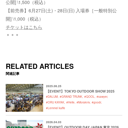
公開] \1,500（税込）
【前売券】6月27日(土)・28日(日) 入場券［一般特別公
開] \1,000（税込）
チケットはこちら
＊＊＊
RELATED ARTICLES
関連記事
2025.06.25
【EVENT】TOKYO OUTDOOR SHOW 2025
#DALUM
#GRAND TRUNK
#QOOL
#sawyer
#ORU KAYAK
#Helle
#Morakniv
#goodr
#Lemmel kaffe
2026.04.03
【EVENT】OUTDOOR DAY JAPAN 東京 2026