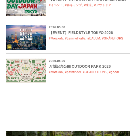
#イベント
#春キャンプ
#東京
#アウトドア
2026.05.08
【EVENT】FIELDSTYLE TOKYO 2026
#Morakniv
#Lemmel kaffe
#DALUM
#GRÄNSFORS
2026.05.29
万博記念公園 OUTDOOR PARK 2026
#Morakniv
#pathfinder
#GRAND TRUNK
#goodr