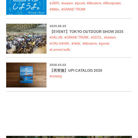
#JÄRV
#sawyer
#goodr
#Morakniv
#Woolpower
#Wildo
#GRAND TRUNK
2025.06.25
【EVENT】TOKYO OUTDOOR SHOW 2025
#DALUM
#GRAND TRUNK
#QOOL
#sawyer
#ORU KAYAK
#Helle
#Morakniv
#goodr
#Lemmel kaffe
2026.03.02
【再実施】UPI CATALOG 2026
#catalog