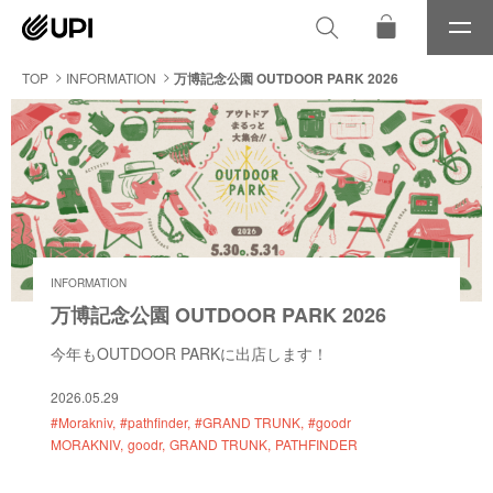
メ
ニ
ュ
TOP
INFORMATION
万博記念公園 OUTDOOR PARK 2026
ー
INFORMATION
万博記念公園 OUTDOOR PARK 2026
今年もOUTDOOR PARKに出店します！
2026.05.29
#Morakniv
#pathfinder
#GRAND TRUNK
#goodr
MORAKNIV
goodr
GRAND TRUNK
PATHFINDER