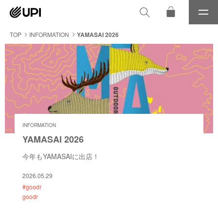
メ
ニ
ュ
TOP
INFORMATION
YAMASAI 2026
ー
INFORMATION
YAMASAI 2026
今年もYAMASAIに出店！
2026.05.29
#goodr
goodr