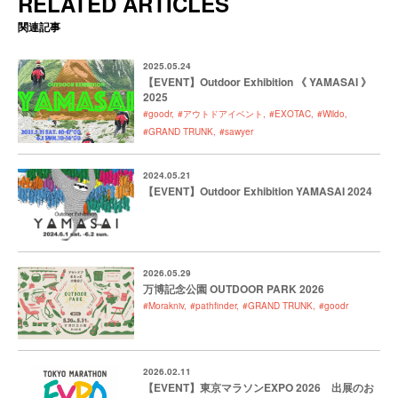
RELATED ARTICLES
関連記事
2025.05.24
【EVENT】Outdoor Exhibition 《 YAMASAI 》
2025
#goodr
#アウトドアイベント
#EXOTAC
#Wildo
#GRAND TRUNK
#sawyer
2024.05.21
【EVENT】Outdoor Exhibition YAMASAI 2024
2026.05.29
万博記念公園 OUTDOOR PARK 2026
#Morakniv
#pathfinder
#GRAND TRUNK
#goodr
2026.02.11
【EVENT】東京マラソンEXPO 2026 出展のお