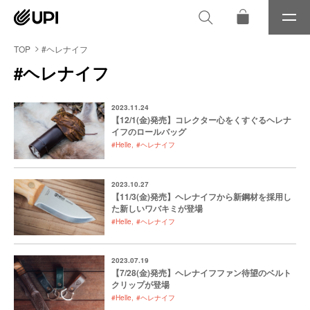
メ
ニ
ュ
TOP
#ヘレナイフ
ー
#ヘレナイフ
2023.11.24
【12/1(金)発売】コレクター心をくすぐるヘレナ
イフのロールバッグ
#Helle
#ヘレナイフ
2023.10.27
【11/3(金)発売】ヘレナイフから新鋼材を採用し
た新しいワバキミが登場
#Helle
#ヘレナイフ
2023.07.19
【7/28(金)発売】ヘレナイフファン待望のベルト
クリップが登場
#Helle
#ヘレナイフ