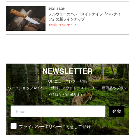
2021.11.26
ノルウェーのハンドメイドナイフ『ヘレナイ
フ』の新ラインナップ
#Helle
#ヘレナイフ
NEWSLETTER
UPIニュースレター登録
ワークショップやイベント情報、アウトドアストーリー、新商品やブラン
ド情報などが届きます。
登 録
同意
プライバシーポリシーに同意して登録