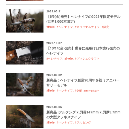
2023.05.31
【6/9(金)発売】ヘレナイフの2023年限定モデル
(世界1,000本限定)
#Helle
#ヘレナイフ
#オリジナルナイフ
#限定
2022.10.07
【10/14(金)発売】世界に先駆け日本先行発売の
ヘレナイフ
#ヘレナイフ
#Helle
#ブッシュクラフト
2022.09.02
新商品：ヘレナイフ創業90周年を祝うアニバー
サリーモデル
#Helle
#ヘレナイフ
#90th anniversary
2022.08.05
新商品 |フルタング x 刃長147mm x 刃厚3.7mm
の大型タフネスナイフ
#Helle
#ヘレナイフ
#フルタング