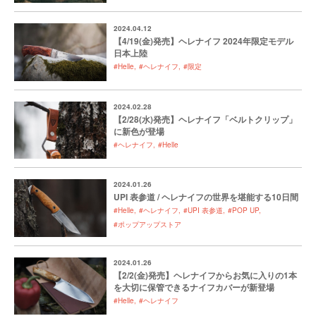
2024.04.12
【4/19(金)発売】ヘレナイフ 2024年限定モデル
日本上陸
#Helle
#ヘレナイフ
#限定
2024.02.28
【2/28(水)発売】ヘレナイフ「ベルトクリップ」
に新色が登場
#ヘレナイフ
#Helle
2024.01.26
UPI 表参道 / ヘレナイフの世界を堪能する10日間
#Helle
#ヘレナイフ
#UPI 表参道
#POP UP
#ポップアップストア
2024.01.26
【2/2(金)発売】ヘレナイフからお気に入りの1本
を大切に保管できるナイフカバーが新登場
#Helle
#ヘレナイフ