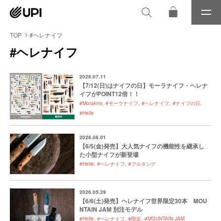
メ
ニ
ュ
TOP
#ヘレナイフ
ー
#ヘレナイフ
2026.07.11
【7/12(日)はナイフの日】モーラナイフ・ヘレナ
イフがPOINT12倍！！
#Morakniv
#モーラナイフ
#ヘレナイフ
#ナイフの日
#Helle
2026.06.01
【6/5(金)発売】大人気ナイフの機能性を継承し
た小型ナイフが新登場
#Helle
#ヘレナイフ
#フルタング
2026.05.29
【6/6(土)発売】ヘレナイフ世界限定30本 MOU
NTAIN JAM 別注モデル
#Helle
#ヘレナイフ
#限定
#MOUNTAIN JAM