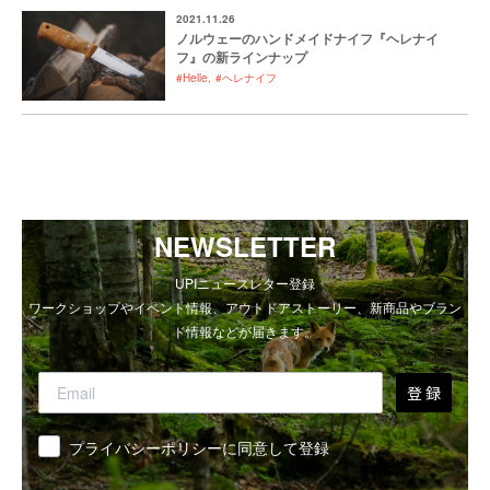
2021.11.26
ノルウェーのハンドメイドナイフ『ヘレナイ
フ』の新ラインナップ
#Helle
#ヘレナイフ
NEWSLETTER
UPIニュースレター登録
ワークショップやイベント情報、アウトドアストーリー、新商品やブラン
ド情報などが届きます。
登 録
同意
プライバシーポリシーに同意して登録