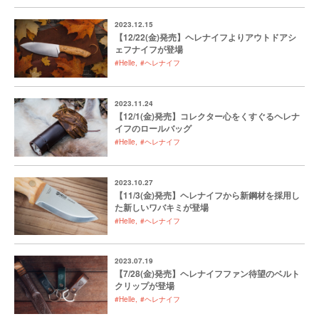
2023.12.15
【12/22(金)発売】ヘレナイフよりアウトドアシ
ェフナイフが登場
#Helle
#ヘレナイフ
2023.11.24
【12/1(金)発売】コレクター心をくすぐるヘレナ
イフのロールバッグ
#Helle
#ヘレナイフ
2023.10.27
【11/3(金)発売】ヘレナイフから新鋼材を採用し
た新しいワバキミが登場
#Helle
#ヘレナイフ
2023.07.19
【7/28(金)発売】ヘレナイフファン待望のベルト
クリップが登場
#Helle
#ヘレナイフ