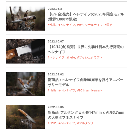
2023.05.31
【6/9(金)発売】ヘレナイフの2023年限定モデル
(世界1,000本限定)
#Helle
#ヘレナイフ
#オリジナルナイフ
#限定
2022.10.07
【10/14(金)発売】世界に先駆け日本先行発売の
ヘレナイフ
#ヘレナイフ
#Helle
#ブッシュクラフト
2022.09.02
新商品：ヘレナイフ創業90周年を祝うアニバー
サリーモデル
#Helle
#ヘレナイフ
#90th anniversary
2022.08.05
新商品 |フルタング x 刃長147mm x 刃厚3.7mm
の大型タフネスナイフ
#Helle
#ヘレナイフ
#フルタング