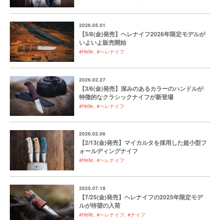
2026.05.01
【5/8(金)発売】ヘレナイフ2026年限定モデルが
いよいよ販売開始
#Helle
#ヘレナイフ
2026.02.27
【3/6(金)発売】深みのあるカラーのハンドルが
特徴的なクラシックナイフが新登場
#Helle
#ヘレナイフ
2026.02.06
【2/13(金)発売】マイカルタを採用した超小型フ
ォールディングナイフ
#Helle
#ヘレナイフ
2025.07.18
【7/25(金)発売】ヘレナイフの2025年限定モデ
ルが待望の入荷
#Helle
#ヘレナイフ
#ナイフ