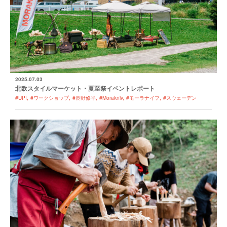
2025.07.03
北欧スタイルマーケット・夏至祭イベントレポート
#UPI
#ワークショップ
#長野修平
#Morakniv
#モーラナイフ
#スウェーデン