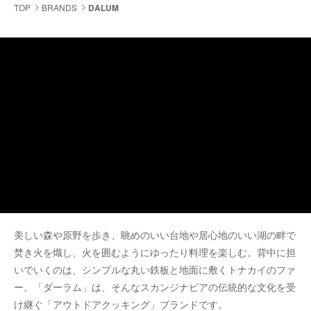
TOP
BRANDS
DALUM
美しい森や原野を歩き、眺めのいい台地や居心地のいい湖の畔で
焚き火を熾し、火を囲むようにゆったり料理を楽しむ。背中に担
いでいくのは、シンプルな丸い鉄板と地面に敷くトナカイのファ
ー。「ダーラム」は、そんなスカンジナビアの伝統的な文化を受
け継ぐ「アウトドアクッキング」ブランドです。