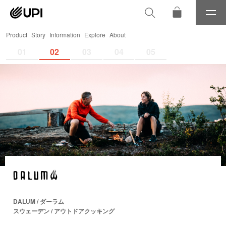
メ
ニ
Product
Story
Information
Explore
About
ュ
ー
01
02
03
04
05
DALUM / ダーラム
スウェーデン / アウトドアクッキング