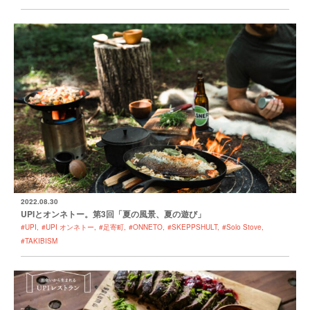
2022.08.30
UPIとオンネトー。第3回「夏の風景、夏の遊び」
#UPI
#UPI オンネトー
#足寄町
#ONNETO
#SKEPPSHULT
#Solo Stove
#TAKIBISM