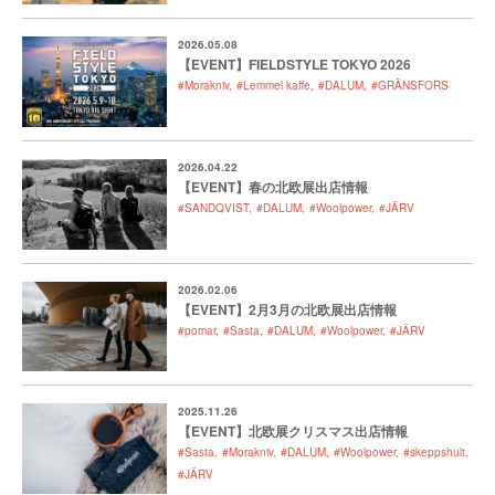
2026.05.08
【EVENT】FIELDSTYLE TOKYO 2026
#Morakniv
#Lemmel kaffe
#DALUM
#GRÄNSFORS
2026.04.22
【EVENT】春の北欧展出店情報
#SANDQVIST
#DALUM
#Woolpower
#JÄRV
2026.02.06
【EVENT】2月3月の北欧展出店情報
#pomar
#Sasta
#DALUM
#Woolpower
#JÄRV
2025.11.26
【EVENT】北欧展クリスマス出店情報
#Sasta
#Morakniv
#DALUM
#Woolpower
#skeppshult
#JÄRV