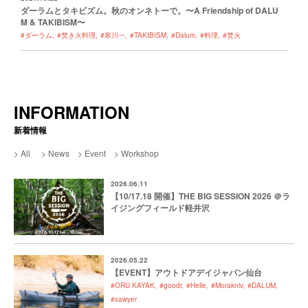
ダーラムとタキビズム。秋のオンネトーで。〜A Friendship of DALU
M & TAKIBISM〜
#ダーラム
#焚き火料理
#寒川一
#TAKIBISM
#Dalum
#料理
#焚火
INFORMATION
新着情報
All
News
Event
Workshop
2026.06.11
【10/17.18 開催】THE BIG SESSION 2026 ＠ラ
イジングフィールド軽井沢
2026.05.22
【EVENT】アウトドアデイジャパン仙台
#ORU KAYAK
#goodr
#Helle
#Morakniv
#DALUM
#sawyer