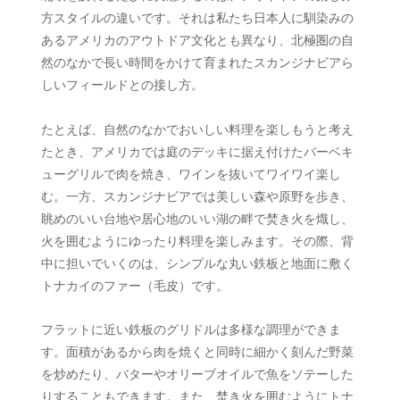
方スタイルの違いです。それは私たち日本人に馴染みの
あるアメリカのアウトドア文化とも異なり、北極圏の自
然のなかで長い時間をかけて育まれたスカンジナビアら
しいフィールドとの接し方。
たとえば、自然のなかでおいしい料理を楽しもうと考え
たとき、アメリカでは庭のデッキに据え付けたバーベキ
ューグリルで肉を焼き、ワインを抜いてワイワイ楽し
む。一方、スカンジナビアでは美しい森や原野を歩き、
眺めのいい台地や居心地のいい湖の畔で焚き火を熾し、
火を囲むようにゆったり料理を楽しみます。その際、背
中に担いでいくのは、シンプルな丸い鉄板と地面に敷く
トナカイのファー（毛皮）です。
フラットに近い鉄板のグリドルは多様な調理ができま
す。面積があるから肉を焼くと同時に細かく刻んだ野菜
を炒めたり、バターやオリーブオイルで魚をソテーした
りすることもできます。また、焚き火を囲むようにトナ