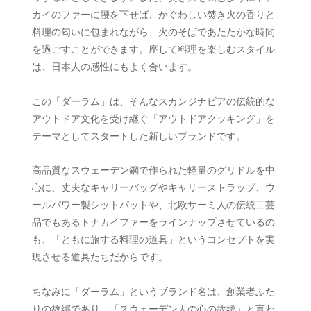
カイのファーに腰を下せば、かぐわしい焚き火の香りと
料理の匂いに包まれながら、火のそばであたたかな時間
を過ごすことができます。座して料理を楽しむスタイル
は、日本人の感性にもよく合います。
この「ダーラム」は、そんなスカンジナビアの伝統的な
アウトドア文化を受け継ぐ「アウトドアクッキング」を
テーマとしてスタートした新しいブランドです。
高品質なスウェーデン鋼で作られた軽量のグリドルを中
心に、丈夫なキャリーバッグやキャリーストラップ、ウ
ールパワー製シットパットや、北欧サーミ人の伝統工芸
品でもあるトナカイファーをラインナップさせているの
も、「ともに旅する料理の道具」というコンセプトを実
現させる道具たちだからです。
ちなみに「ダーラム」というブランド名は、創業者ふた
りの故郷であり、「スウェーデン人の心の故郷」と言わ