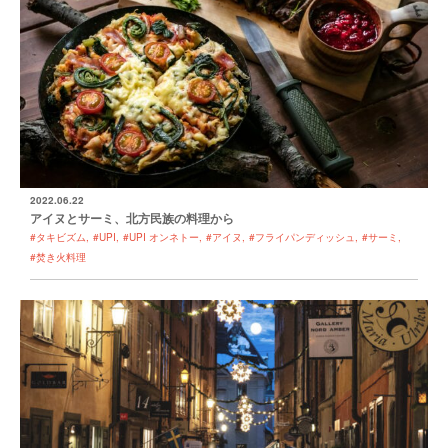
2022.06.22
アイヌとサーミ、北方民族の料理から
#タキビズム
#UPI
#UPI オンネトー
#アイヌ
#フライパンディッシュ
#サーミ
#焚き火料理