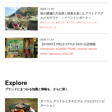
2025.11.18
秋の横瀬の大自然と味覚を楽しむアウトドアグ
ルメ＆サウナ ～イベントレポート～
#サヴォッタ
#サウナ
#ツアー
#サウナトレック
#サウナテント
2025.11.14
【EVENT】FIELD STYLE 2025 出店情報
#Woolpower
#GRAND TRUNK
#sawyer
#goodr
#Helle
#Morakniv
#DALUM
Explore
ブランドにまつわる知識と情報を、さらに深く
ダーラム グリドルとタキビズム ジカビのコンビ
ネーション