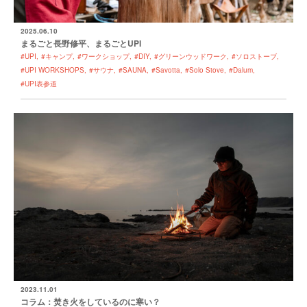
2025.06.10
まるごと長野修平、まるごとUPI
#UPI
#キャンプ
#ワークショップ
#DIY
#グリーンウッドワーク
#ソロストーブ
#UPI WORKSHOPS
#サウナ
#SAUNA
#Savotta
#Solo Stove
#Dalum
#UPI表参道
2023.11.01
コラム：焚き火をしているのに寒い？