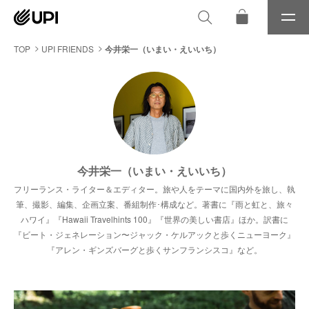
メ
ニ
ュ
TOP
UPI FRIENDS
今井栄一（いまい・えいいち）
ー
今井栄一（いまい・えいいち）
フリーランス・ライター＆エディター。旅や人をテーマに国内外を旅し、執
筆、撮影、編集、企画立案、番組制作･構成など。著書に『雨と虹と、旅々
ハワイ』『Hawaii Travelhints 100』『世界の美しい書店』ほか。訳書に
『ビート・ジェネレーション〜ジャック・ケルアックと歩くニューヨーク』
『アレン・ギンズバーグと歩くサンフランシスコ』など。