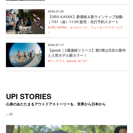
2026.07.20
【ORU KAYAK】新価格＆新ラインナップ始動
｜7/31（金）11:00 販売・先行予約スタート
#ORU KAYAK、オルカヤック、ウォーターアクティビテ
ィ
2026.07.17
【goodr｜2週連続リリース】第2弾は注目の新作
と人気モデル新カラー！
#サングラス
#goodr
#グダー
UPI STORIES
心身のあたたまるアウトドアストーリーを、世界から日本から
All