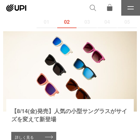
メ
ニ
01
02
03
04
05
ュ
ー
【8/14(金)発売】人気の小型サングラスがサイ
ズを変えて新登場
詳しく見る
詳しく見る