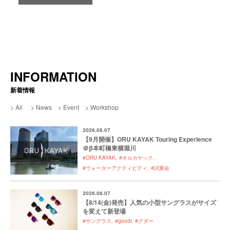
詳しく見る
詳しく見る
詳しく見る
INFORMATION
新着情報
All
News
Event
Workshop
2026.08.07
【9月開催】ORU KAYAK Touring Experience
＠β本町橋東横堀川
#ORU KAYAK
#オルカヤック
#ウォーターアクティビティ
#試乗会
2026.08.07
【8/14(金)発売】人気の小型サングラスがサイズ
を変えて新登場
#サングラス
#goodr
#グダー