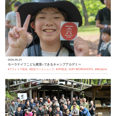
2026.06.24
モーラナイフこども教室×できるキャンプアカデミー
#アウトドア防災
#防災ワークショップ
#UPI防災
#UPI WORKSHOPS
#Morakniv