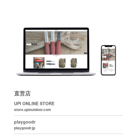
直営店
UPI ONLINE STORE
store.upioutdoor.com
playgoodr
playgoodr.jp