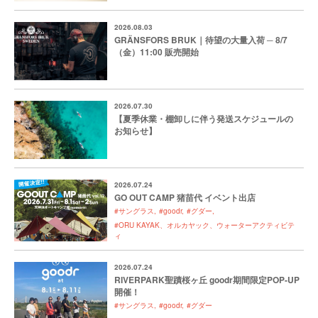
2026.08.03
GRÄNSFORS BRUK｜待望の大量入荷 ─ 8/7
（金）11:00 販売開始
2026.07.30
【夏季休業・棚卸しに伴う発送スケジュールの
お知らせ】
2026.07.24
GO OUT CAMP 猪苗代 イベント出店
#サングラス
#goodr
#グダー
#ORU KAYAK、オルカヤック、ウォーターアクティビテ
ィ
2026.07.24
RIVERPARK聖蹟桜ヶ丘 goodr期間限定POP-UP
開催！
#サングラス
#goodr
#グダー