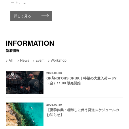
詳しく見る
ート。
詳しく見る
手に取りやすい新価格と、新色・新型ラインナップをお届
詳しく見る
詳しく見る
けします。
INFORMATION
新着情報
All
News
Event
Workshop
2026.08.03
GRÄNSFORS BRUK｜待望の大量入荷 ─ 8/7
（金）11:00 販売開始
2026.07.30
【夏季休業・棚卸しに伴う発送スケジュールの
お知らせ】