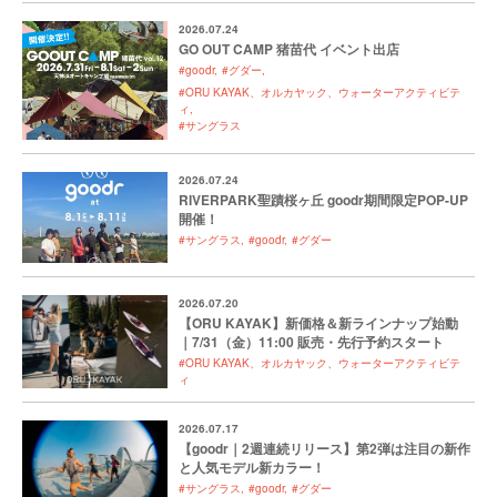
2026.07.24
GO OUT CAMP 猪苗代 イベント出店
#goodr
#グダー
#ORU KAYAK、オルカヤック、ウォーターアクティビテ
ィ
#サングラス
2026.07.24
RIVERPARK聖蹟桜ヶ丘 goodr期間限定POP-UP
開催！
#サングラス
#goodr
#グダー
2026.07.20
【ORU KAYAK】新価格＆新ラインナップ始動
｜7/31（金）11:00 販売・先行予約スタート
#ORU KAYAK、オルカヤック、ウォーターアクティビテ
ィ
2026.07.17
【goodr｜2週連続リリース】第2弾は注目の新作
と人気モデル新カラー！
#サングラス
#goodr
#グダー