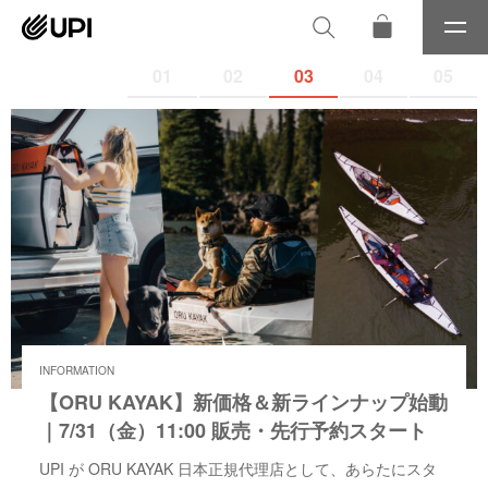
メ
ニ
01
02
03
04
05
ュ
ー
INFORMATION
【ORU KAYAK】新価格＆新ラインナップ始動
｜7/31（金）11:00 販売・先行予約スタート
UPI が ORU KAYAK 日本正規代理店として、あらたにスタ
詳しく見る