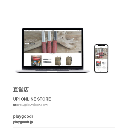
直営店
UPI ONLINE STORE
store.upioutdoor.com
playgoodr
playgoodr.jp