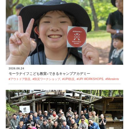
2026.06.24
モーラナイフこども教室×できるキャンプアカデミー
#アウトドア防災
#防災ワークショップ
#UPI防災
#UPI WORKSHOPS
#Morakniv